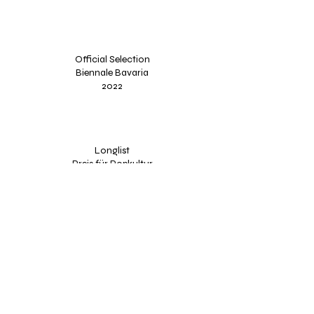
Official Selection
Biennale Bavaria
2022
Longlist
Preis für Popkultur
2022
Zur Serie